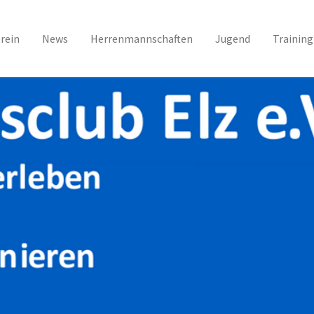
rein
News
Herrenmannschaften
Jugend
Training