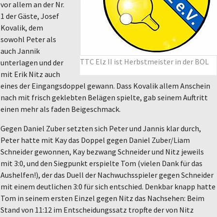
vor allem an der Nr.
1 der Gäste, Josef
Kovalik, dem
sowohl Peter als
auch Jannik
TTC Elz II ist Herbstmeister in der BOL
unterlagen und der
mit Erik Nitz auch
eines der Eingangsdoppel gewann. Dass Kovalik allem Anschein
nach mit frisch geklebten Belägen spielte, gab seinem Auftritt
einen mehr als faden Beigeschmack.
Gegen Daniel Zuber setzten sich Peter und Jannis klar durch,
Peter hatte mit Kay das Doppel gegen Daniel Zuber/Liam
Schneider gewonnen, Kay bezwang Schneider und Nitz jeweils
mit 3:0, und den Siegpunkt erspielte Tom (vielen Dank für das
Aushelfen!), der das Duell der Nachwuchsspieler gegen Schneider
mit einem deutlichen 3:0 für sich entschied. Denkbar knapp hatte
Tom in seinem ersten Einzel gegen Nitz das Nachsehen: Beim
Stand von 11:12 im Entscheidungssatz tropfte der von Nitz