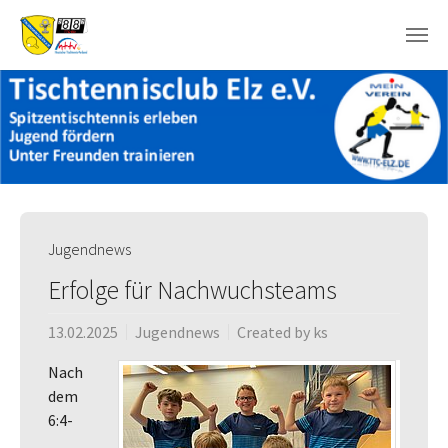
Skip to main content
Jugendnews
Erfolge für Nachwuchsteams
13.02.2025
Jugendnews
Created by
ks
Nach
dem
6:4-