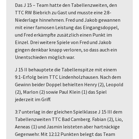
Das J 15 – Team hatte den Tabellenzweiten, den
TTC RW Biebrich zu Gast und musste eine 2:8-
Niederlage hinnehmen. Fred und Jakob gewannen
mit einer famosen Leistung das Eingangsdoppel,
und Fred erkämpfte zusätzlich einen Punkt im
Einzel. Drei weitere Spiele von Fred und Jakob
gingen denkbar knapp verloren, so dass auch ein
Unentschieden möglich war.
J 15 II behauptete die Tabellenspitze mit einem
9:1-Erfolg beim TTC Lindenholzhausen. Nach dem
Gewinn beider Doppel behielten Henry (2), Leopold
(2), Marlon (2) sowie Paul Klein (1) das Spiel
jederzeit im Griff.
3:7 unterlag in der gleichen Spielklasse J 15 III dem
Tabellenzweiten TTC Bad Camberg. Fabian (2), Lio,
Aeneas (1) und Jasmin leisteten aber hartnäckige
Gegenwehr. Mit 12:12 Punkten belegt das Team