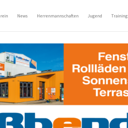
rein
News
Herrenmannschaften
Jugend
Training